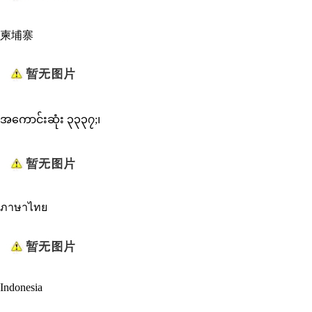
柬埔寨
အကောင်းဆုံး ၃၃၃၇;၊
ภาษาไทย
Indonesia