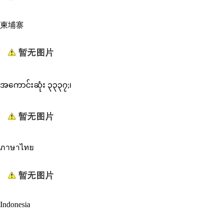
柬埔寨
အကောင်းဆုံး ၃၃၃၇;၊
ภาษาไทย
Indonesia