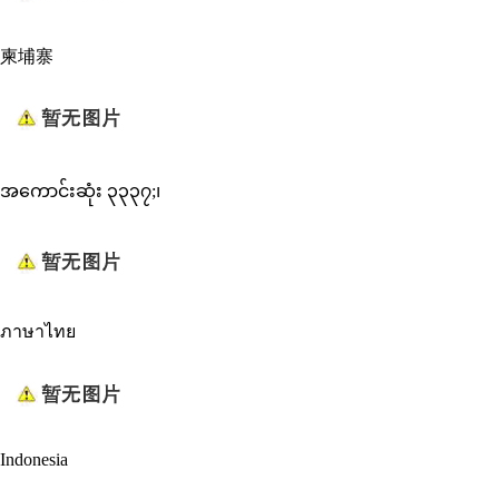
柬埔寨
အကောင်းဆုံး ၃၃၃၇;၊
ภาษาไทย
Indonesia