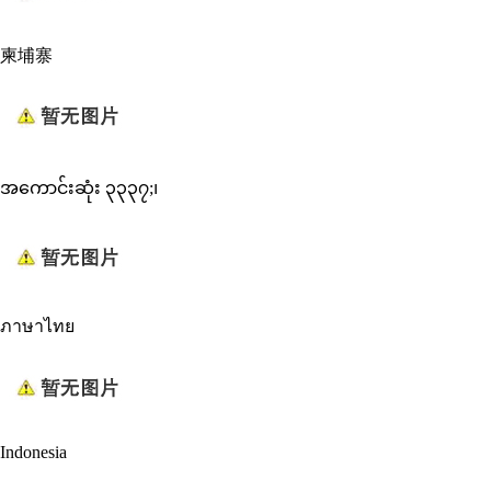
柬埔寨
အကောင်းဆုံး ၃၃၃၇;၊
ภาษาไทย
Indonesia