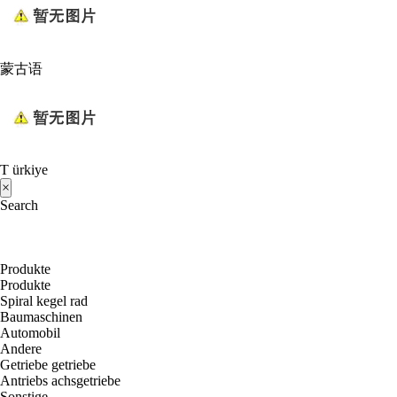
蒙古语
T ürkiye
×
Search
Produkte
Produkte
Spiral kegel rad
Baumaschinen
Automobil
Andere
Getriebe getriebe
Antriebs achsgetriebe
Sonstige