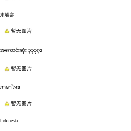
柬埔寨
အကောင်းဆုံး ၃၃၃၇;၊
ภาษาไทย
Indonesia